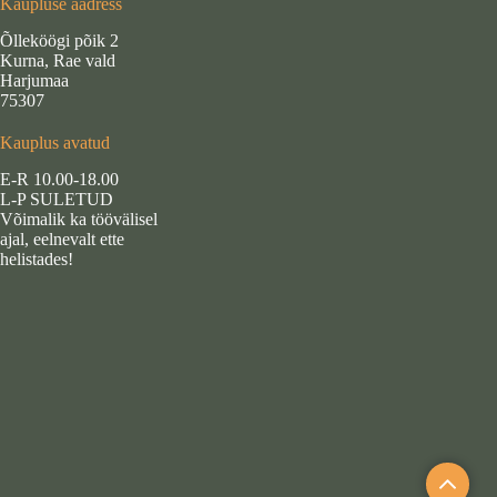
Kaupluse aadress
Õlleköögi põik 2
Kurna, Rae vald
Harjumaa
75307
Kauplus avatud
E-R 10.00-18.00
L-P SULETUD
Võimalik ka töövälisel
ajal, eelnevalt ette
helistades!