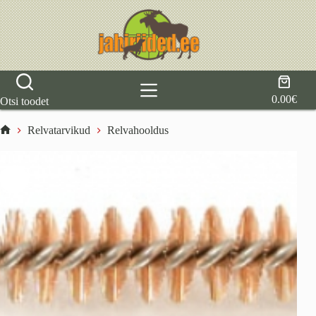
Skip
to
content
Shoppi
cart
0.00
€
Otsi toodet
Relvatarvikud
Relvahooldus
Home