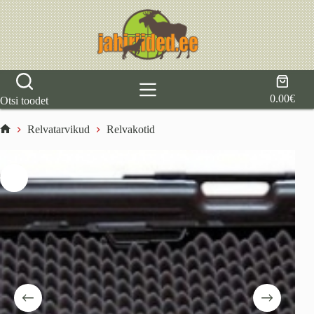
Skip
to
content
Shoppi
cart
0.00
€
Otsi toodet
Relvatarvikud
Relvakotid
Home