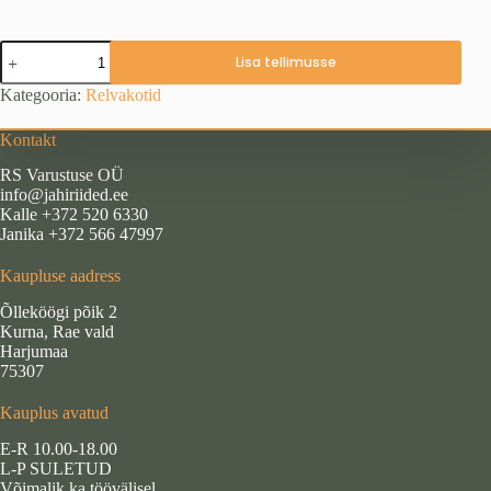
Püssikohver
Lisa tellimusse
121,5x23,5x10
kogus
Kategooria:
Relvakotid
Kontakt
RS Varustuse OÜ
info@jahiriided.ee
Kalle +372 520 6330
Janika +372 566 47997
Kaupluse aadress
Õlleköögi põik 2
Kurna, Rae vald
Harjumaa
75307
Kauplus avatud
E-R 10.00-18.00
L-P SULETUD
Võimalik ka töövälisel