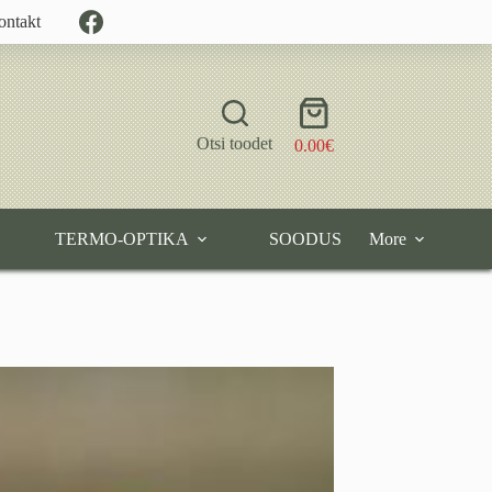
ontakt
Shopping
cart
Otsi toodet
0.00
€
TERMO-OPTIKA
SOODUS
More