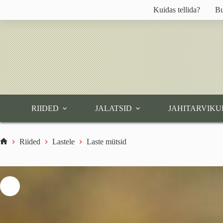
Skip
Kuidas tellida?
Bu
to
content
RIIDED
JALATSID
JAHITARVIKU
Riided
Lastele
Laste mütsid
Home