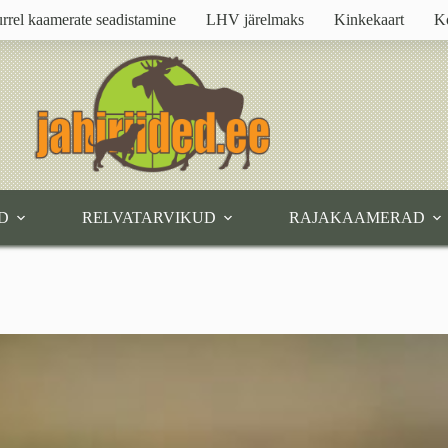
rrel kaamerate seadistamine
LHV järelmaks
Kinkekaart
K
D
RELVATARVIKUD
RAJAKAAMERAD