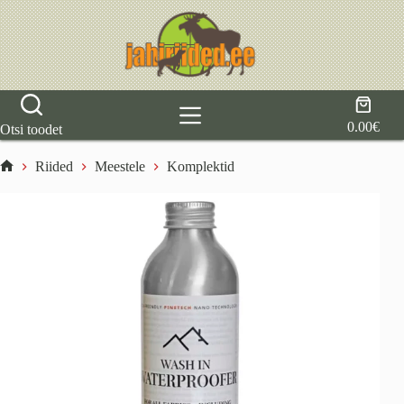
Skip
to
content
Shoppi
cart
0.00
€
Otsi toodet
Riided
Meestele
Komplektid
Home