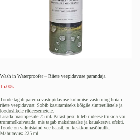
Wash in Waterproofer – Riiete veepidavuse parandaja
15.00
€
Toode tagab parema vastupidavuse kulumise vastu ning hoiab
riiete veepidavust. Sobib kasutamiseks kõigile sünteetilistele ja
looduslikele riideesemetele.
Lisada masinpesule 75 ml. Pärast pesu tuleb riideese triikida või
trummelkuivatada, mis tagab maksimaalse ja kauakestva efekti.
Toode on valmistatud vee baasil, on keskkonnasõbralik.
Mahutavus: 225 ml