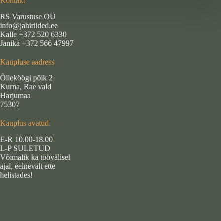
Kontakt
RS Varustuse OÜ
info@jahiriided.ee
Kalle +372 520 6330
Janika +372 566 47997
Kaupluse aadress
Õlleköögi põik 2
Kurna, Rae vald
Harjumaa
75307
Kauplus avatud
E-R 10.00-18.00
L-P SULETUD
Võimalik ka töövälisel
ajal, eelnevalt ette
helistades!