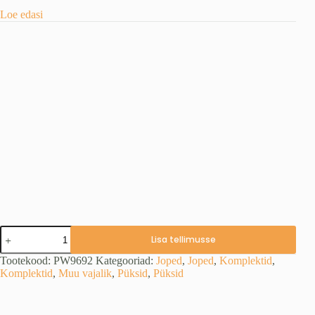
Loe edasi
Wash
Lisa tellimusse
in
Waterproofer
Tootekood:
PW9692
Kategooriad:
Joped
,
Joped
,
Komplektid
,
-
Komplektid
,
Muu vajalik
,
Püksid
,
Püksid
Riiete
veepidavuse
parandaja
kogus