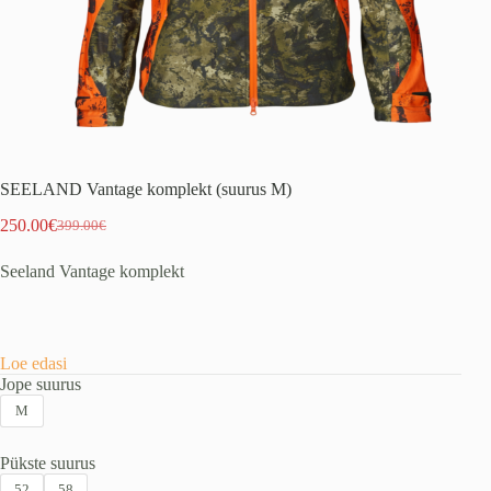
SEELAND Vantage komplekt (suurus M)
250.00
€
399.00
€
Algne
Praegune
hind
hind
Seeland Vantage komplekt
oli:
on:
399.00€.
250.00€.
Loe edasi
Jope suurus
M
Pükste suurus
52
58