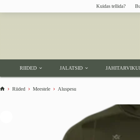
Skip
Kuidas tellida?
Bu
to
content
RIIDED
JALATSID
JAHITARVIKU
Riided
Meestele
Aluspesu
Home