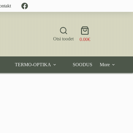
ontakt
Shopping
cart
Otsi toodet
0.00
€
TERMO-OPTIKA
SOODUS
More