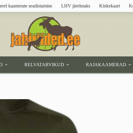
rrel kaamerate seadistamine
LHV järelmaks
Kinkekaart
K
D
RELVATARVIKUD
RAJAKAAMERAD