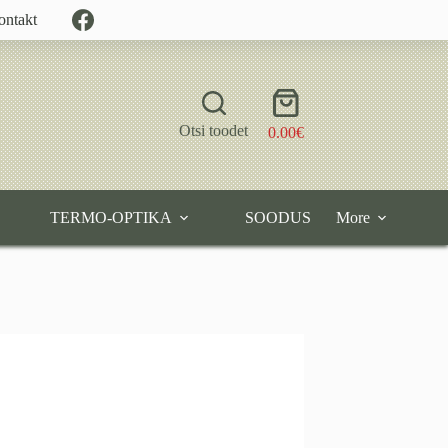
ontakt
Shopping
cart
Otsi toodet
0.00
€
TERMO-OPTIKA
SOODUS
More