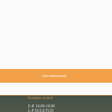
Lisa tellimusse
Kauplus avatud
E-R 10.00-18.00
L-P SULETUD