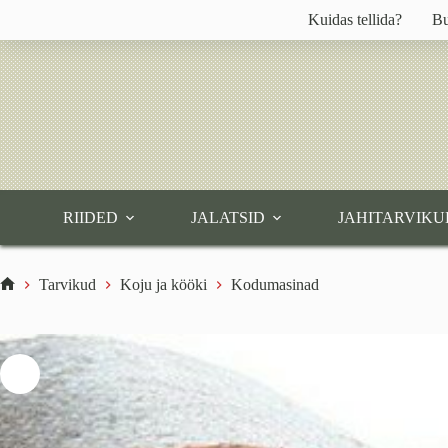
Skip
Kuidas tellida?
Bu
to
content
RIIDED
JALATSID
JAHITARVIKU
Tarvikud
Koju ja kööki
Kodumasinad
Home