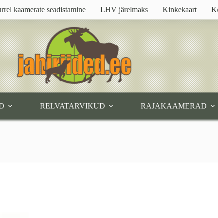
rrel kaamerate seadistamine
LHV järelmaks
Kinkekaart
K
D
RELVATARVIKUD
RAJAKAAMERAD