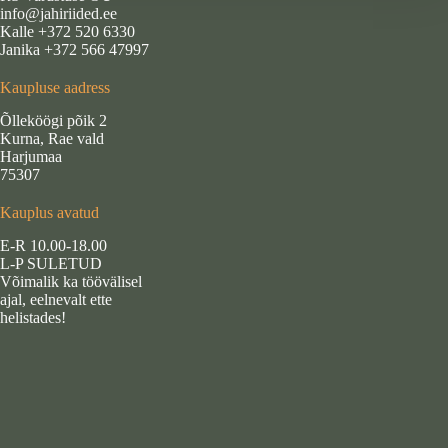
info@jahiriided.ee
Kalle +372 520 6330
Janika +372 566 47997
Kaupluse aadress
Õlleköögi põik 2
Kurna, Rae vald
Harjumaa
75307
Kauplus avatud
E-R 10.00-18.00
L-P SULETUD
Võimalik ka töövälisel
ajal, eelnevalt ette
helistades!