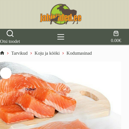
Skip
to
content
Shoppi
cart
0.00
€
Otsi toodet
Tarvikud
Koju ja kööki
Kodumasinad
Home